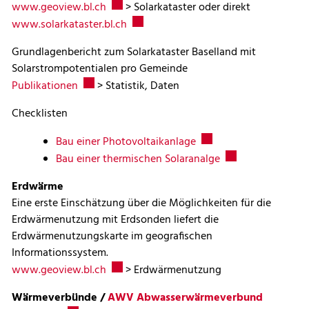
Externer Link wird in einem neuen Fenster
www.geoview.bl.ch
> Solarkataster oder direkt
Externer Link wird in einem neuen Fen
www.solarkataster.bl.ch
Grundlagenbericht zum Solarkataster Baselland mit
Solarstrompotentialen pro Gemeinde
Externer Link wird in einem neuen Fenster geöff
Publikationen
> Statistik, Daten
Checklisten
Externer Link wird in e
Bau einer Photovoltaikanlage
Externer Link wird
Bau einer thermischen Solaranalge
Erdwärme
Eine erste Einschätzung über die Möglichkeiten für die
Erdwärmenutzung mit Erdsonden liefert die
Erdwärmenutzungskarte im geografischen
Informationssystem.
Externer Link wird in einem neuen Fenster
www.geoview.bl.ch
> Erdwärmenutzung
Wärmeverbünde /
AWV Abwasserwärmeverbund