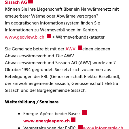
Externer Link wird in einem neuen Fenster geöffn
Sissach AG
Können Sie Ihre Liegenschaft über ein Nahwärmenetz mit
erneuerbarer Wärme oder Abwärme versorgen?
Im geografischen Informationssystem finden Sie
Informationen zu Wärmeverbünden im Kanton.
Externer Link wird in einem neuen Fenster
www.geoview.bl.ch
> Wärmeverbundskataster
Externer Link wird in eine
Sie Gemeinde betreibt mit der
AWV
einen eigenen
Abwasserwärmeverbund. Die AWV
Abwasserwärmeverbund Sissach AG (AWV) wurde am 7.
Oktober 1994 gegründet. Sie setzt sich zusammen aus
Beteiligungen der EBL (Genossenschaft Elektra Baselland),
der Einwohnergemeinde Sissach, Genossenschaft Elektra
Sissach und der Bürgergemeinde Sissach.
Weiterbildung / Seminare
Externer Link wird in 
Energie-Apéros beider Basel:
Externer Link wird in einem 
www.energieapero.ch
Externer Link wird in eine
Ext
Veranstaltungen der EnFK:
www.infoenergie.ch