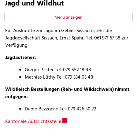
Jagd und Wildhut
Menü anzeigen
Für Auskünfte zur Jagd im Gebiet Sissach steht die
Jagdgesellschaft Sissach, Ernst Spahr, Tel. 061 971 67 58 zur
Zugehörige Objekte
Verfügung.
Jagdaufseher:
Gregor Pfister Tel. 079 552 18 48
Mathias Lüthy Tel. 079 334 03 48
Wildfleisch Bestellungen (Reh- und Wildschwein) nimmt
entgegen:
Diego Bazzocco Tel. 079 426 50 72
Externer Link wird in einem neuen F
Kantonale Aufssichtsstelle